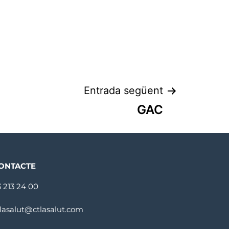
Entrada següent
GAC
ONTACTE
3 213 24 00
tlasalut@ctlasalut.com