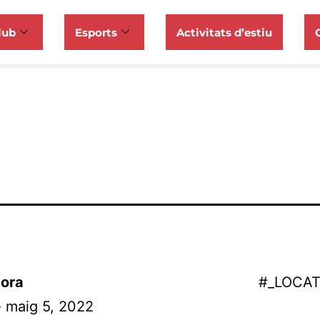
lub
Esports
Activitats d’estiu
ora
#_LOCA
- maig 5, 2022