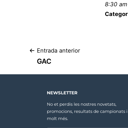
8:30 am
Categor
Entrada anterior
GAC
NEWSLETTER
No et perdis les nostres novetats,
promocions, resultats de campionats i
molt més.