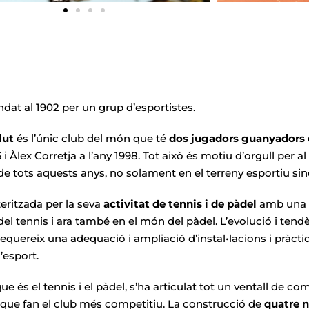
ndat al 1902 per un grup d’esportistes.
lut
és l’únic club del món que té
dos jugadors guanyadors d
 i Àlex Corretja a l’any 1998. Tot això és motiu d’orgull per
 de tots aquests anys, no solament en el terreny esportiu s
teritzada per la seva
activitat de tennis i de pàdel
amb una i
tennis i ara també en el món del pàdel. L’evolució i tendè
requereix una adequació i ampliació d’instal•lacions i pràcti
’esport.
 que és el tennis i el pàdel, s’ha articulat tot un ventall de 
, i que fan el club més competitiu. La construcció de
quatre n