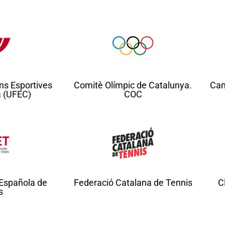
ns Esportives
Comitè Olímpic de Catalunya.
Cam
a (UFEC)
COC
 Española de
Federació Catalana de Tennis
C
s