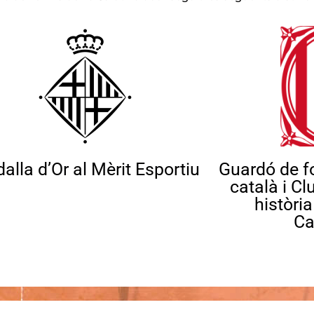
alla d’Or al Mèrit Esportiu
Guardó de fo
català i Cl
històri
Ca