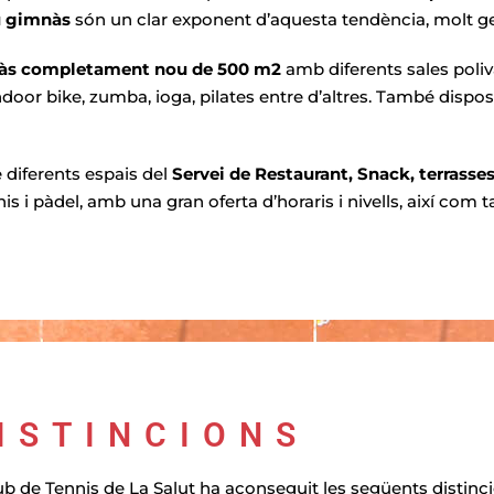
ou gimnàs
són un clar exponent d’aquesta tendència, molt gen
s completament nou de 500 m2
amb diferents sales poliva
ndoor bike, zumba, ioga, pilates entre d’altres. També dispose
e diferents espais del
Servei de Restaurant
, Snack, terrasses
 i pàdel, amb una gran oferta d’horaris i nivells, així com ta
ISTINCIONS
Club de Tennis de La Salut ha aconseguit les següents distinc