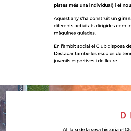
pistes més una individual) i el n
Aquest any s’ha construit un
gimnà
diferents activitats dirigides com i
màquines guiades.
En l’àmbit social el Club disposa d
Destacar també les escoles de tennis
juvenils esportives i de lleure.
D
Al llarg de la seva història el 