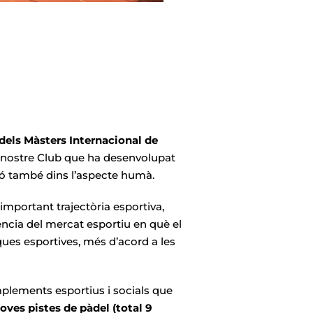
els Màsters Internacional de
 al nostre Club que ha desenvolupat
inó també dins l’aspecte humà.
mportant trajectòria esportiva,
ncia del mercat esportiu en què el
ques esportives, més d’acord a les
complements esportius i
socials
que
oves pistes de pàdel (total 9