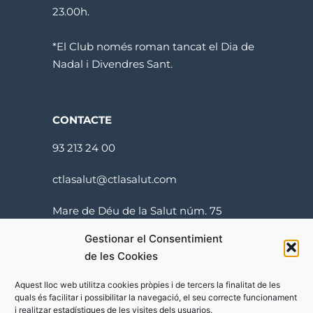
23.00h.
*El Club només roman tancat el Dia de
Nadal i Divendres Sant.
CONTACTE
93 213 24 00
ctlasalut@ctlasalut.com
Mare de Déu de la Salut núm. 75
08024 Barcelona
Gestionar el Consentimient
de les Cookies
Aquest lloc web utilitza cookies pròpies i de tercers la finalitat de les
quals és facilitar i possibilitar la navegació, el seu correcte funcionament
i realitzar estadístiques de les visites dels usuarios.