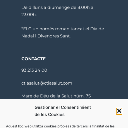
De dilluns a diumenge de 8.00h a
23.00h.
*El Club només roman tancat el Dia de
Nadal i Divendres Sant.
CONTACTE
93 213 24 00
ctlasalut@ctlasalut.com
Mare de Déu de la Salut núm. 75
08024 Barcelona
Gestionar el Consentimient
de les Cookies
Aquest lloc web utilitza cookies pròpies i de tercers la finalitat de les