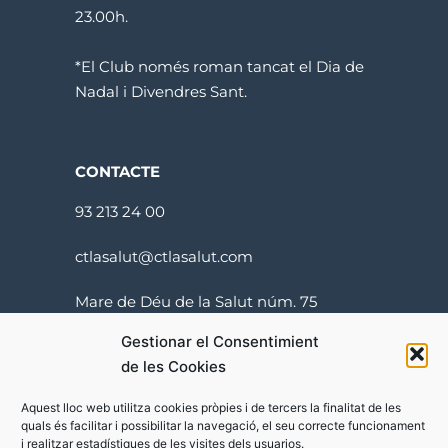
23.00h.
*El Club només roman tancat el Dia de
Nadal i Divendres Sant.
CONTACTE
93 213 24 00
ctlasalut@ctlasalut.com
Mare de Déu de la Salut núm. 75
08024 Barcelona
Gestionar el Consentimient
de les Cookies
Aquest lloc web utilitza cookies pròpies i de tercers la finalitat de les
quals és facilitar i possibilitar la navegació, el seu correcte funcionament
i realitzar estadístiques de les visites dels usuarios.