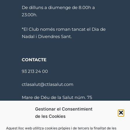
De dilluns a diumenge de 8.00h a
23.00h.
*El Club només roman tancat el Dia de
Nadal i Divendres Sant.
CONTACTE
93 213 24 00
ctlasalut@ctlasalut.com
Mare de Déu de la Salut núm. 75
08024 Barcelona
Gestionar el Consentimient
de les Cookies
Aquest lloc web utilitza cookies pròpies i de tercers la finalitat de les