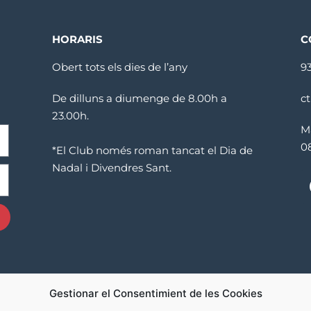
HORARIS
C
Obert tots els dies de l’any
9
De dilluns a diumenge de 8.00h a
c
23.00h.
M
0
*El Club només roman tancat el Dia de
Nadal i Divendres Sant.
Gestionar el Consentimient de les Cookies