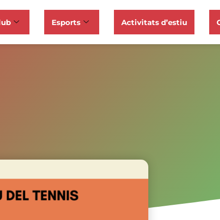
lub
Esports
Activitats d’estiu