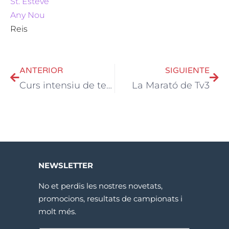
St. Esteve
Any Nou
Reis
ANTERIOR
SIGUIENTE
Curs intensiu de tennis o pàdel
La Marató de Tv3
NEWSLETTER
No et perdis les nostres novetats,
promocions, resultats de campionats i
molt més.