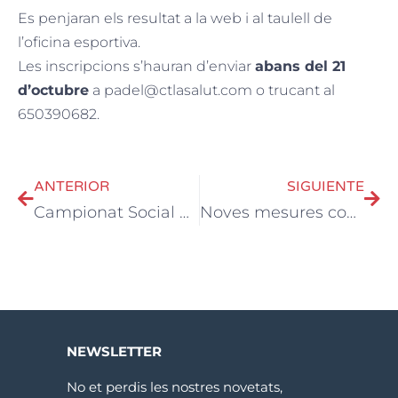
Es penjaran els resultat a la web i al taulell de
l’oficina esportiva.
Les inscripcions s’hauran d’enviar
abans del 21
d’octubre
a padel@ctlasalut.com o trucant al
650390682.
ANTERIOR
SIGUIENTE
Campionat Social de Pàdel
Noves mesures contra la Covid-19
NEWSLETTER
No et perdis les nostres novetats,