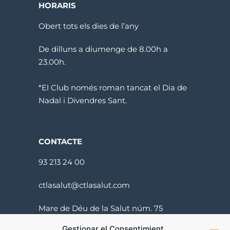
HORARIS
Obert tots els dies de l’any
De dilluns a diumenge de 8.00h a
23.00h.
*El Club només roman tancat el Dia de
Nadal i Divendres Sant.
CONTACTE
93 213 24 00
ctlasalut@ctlasalut.com
Mare de Déu de la Salut núm. 75
08024 Barcelona
Gestionar el Consentimient