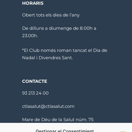
HORARIS
Obert tots els dies de l’any
De dilluns a diumenge de 8.00h a
23.00h.
*El Club només roman tancat el Dia de
Nadal i Divendres Sant.
CONTACTE
93 213 24 00
ctlasalut@ctlasalut.com
Mare de Déu de la Salut núm. 75
08024 Barcelona
Gestionar el Consentimient