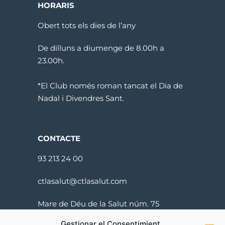
HORARIS
Obert tots els dies de l’any
De dilluns a diumenge de 8.00h a
23.00h.
*El Club només roman tancat el Dia de
Nadal i Divendres Sant.
CONTACTE
93 213 24 00
ctlasalut@ctlasalut.com
Mare de Déu de la Salut núm. 75
08024 Barcelona
Gestionar el Consentimient