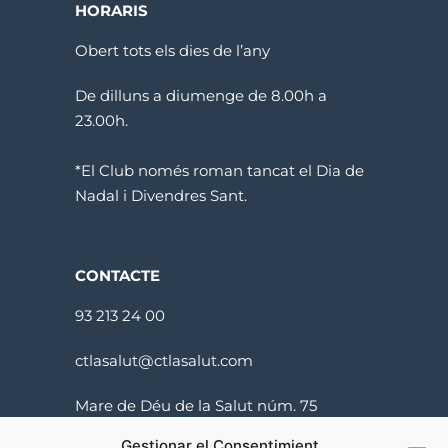
HORARIS
Obert tots els dies de l’any
De dilluns a diumenge de 8.00h a
23.00h.
*El Club només roman tancat el Dia de
Nadal i Divendres Sant.
CONTACTE
93 213 24 00
ctlasalut@ctlasalut.com
Mare de Déu de la Salut núm. 75
08024 Barcelona
Gestionar el Consentimient