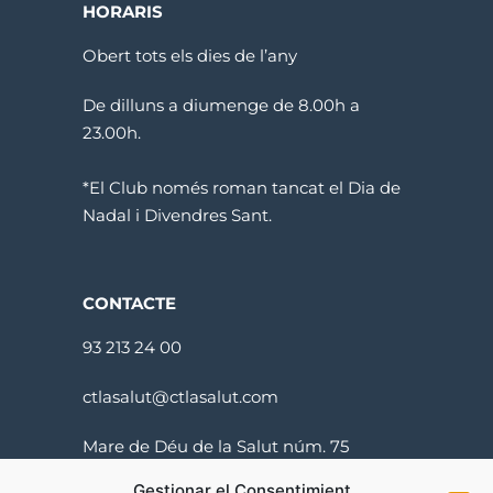
HORARIS
Obert tots els dies de l’any
De dilluns a diumenge de 8.00h a
23.00h.
*El Club només roman tancat el Dia de
Nadal i Divendres Sant.
CONTACTE
93 213 24 00
ctlasalut@ctlasalut.com
Mare de Déu de la Salut núm. 75
08024 Barcelona
Gestionar el Consentimient