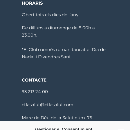
HORARIS
Obert tots els dies de l’any
De dilluns a diumenge de 8.00h a
23.00h.
*El Club només roman tancat el Dia de
Nadal i Divendres Sant.
CONTACTE
93 213 24 00
ctlasalut@ctlasalut.com
Mare de Déu de la Salut núm. 75
08024 Barcelona
Gestionar el Consentimient