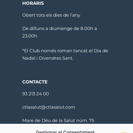
HORARIS
Obert tots els dies de l’any
De dilluns a diumenge de 8.00h a
23.00h.
*El Club només roman tancat el Dia de
Nadal i Divendres Sant.
CONTACTE
93 213 24 00
ctlasalut@ctlasalut.com
Mare de Déu de la Salut núm. 75
08024 Barcelona
Gestionar el Consentimient