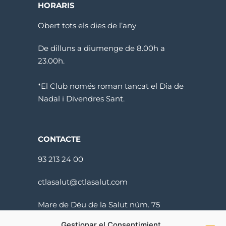
HORARIS
Obert tots els dies de l’any
De dilluns a diumenge de 8.00h a
23.00h.
*El Club només roman tancat el Dia de
Nadal i Divendres Sant.
CONTACTE
93 213 24 00
ctlasalut@ctlasalut.com
Mare de Déu de la Salut núm. 75
08024 Barcelona
Gestionar el Consentimient