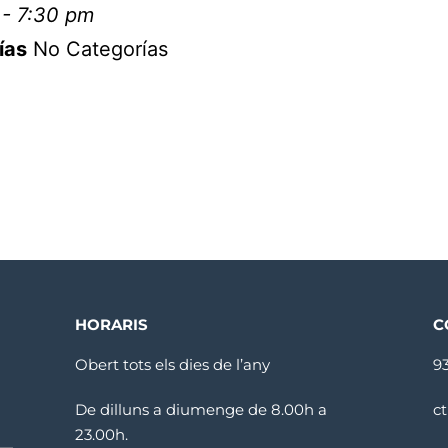
 - 7:30 pm
ías
No Categorías
HORARIS
C
Obert tots els dies de l’any
9
De dilluns a diumenge de 8.00h a
c
23.00h.