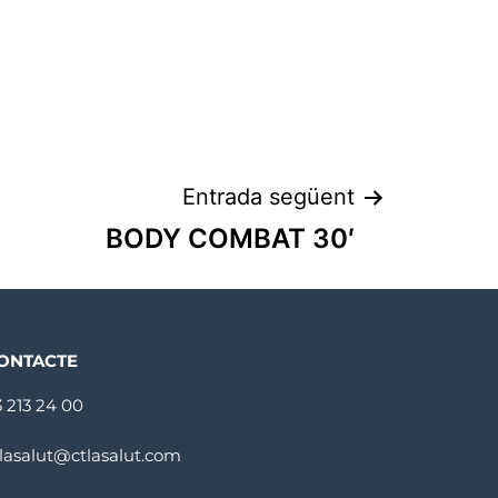
Entrada següent
BODY COMBAT 30′
ONTACTE
3 213 24 00
tlasalut@ctlasalut.com