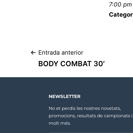
7:00 pm
Categor
Entrada anterior
BODY COMBAT 30′
NEWSLETTER
No et perdis les nostres novetats,
promocions, resultats de campionats i
molt més.