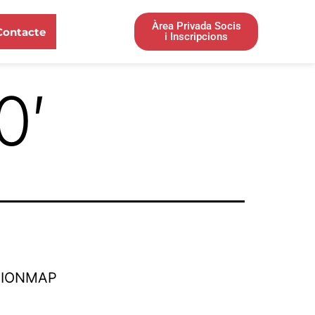
Àrea Privada Socis
Contacte
i Inscripcions
0′
TIONMAP