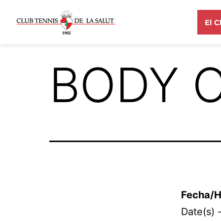
El C
BODY C
Fecha/H
Date(s)