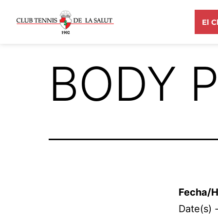
El C
BODY P
Fecha/H
Date(s) 