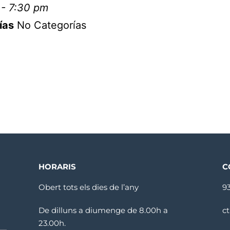
 - 7:30 pm
ías
No Categorías
HORARIS
C
Obert tots els dies de l’any
9
De dilluns a diumenge de 8.00h a
c
23.00h.