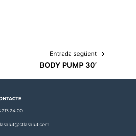
Entrada següent
BODY PUMP 30′
ONTACTE
3 213 24 00
tlasalut@ctlasalut.com