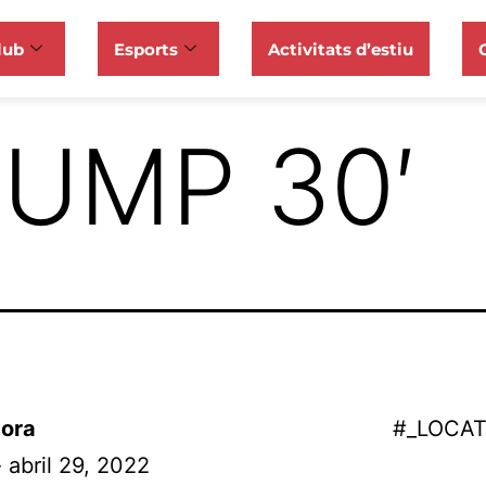
lub
Esports
Activitats d’estiu
UMP 30′
ora
#_LOCA
- abril 29, 2022