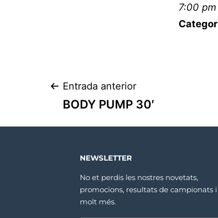
7:00 pm
Categor
Entrada anterior
BODY PUMP 30′
NEWSLETTER
No et perdis les nostres novetats,
promocions, resultats de campionats i
molt més.