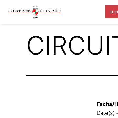
El C
CIRCUI
Fecha/H
Date(s) 