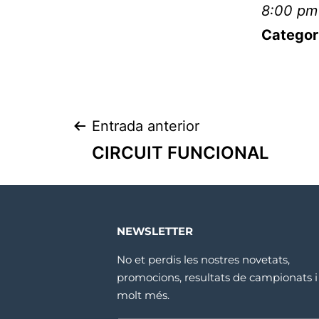
8:00 pm
Categor
Entrada anterior
CIRCUIT FUNCIONAL
NEWSLETTER
No et perdis les nostres novetats,
promocions, resultats de campionats i
molt més.