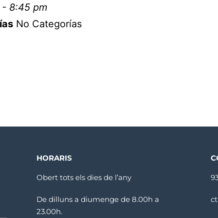
 - 8:45 pm
ías
No Categorías
HORARIS
C
Obert tots els dies de l’any
9
De dilluns a diumenge de 8.00h a
c
23.00h.