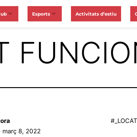
lub
Esports
Activitats d’estiu
T FUNCI
ora
#_LOCA
- març 8, 2022