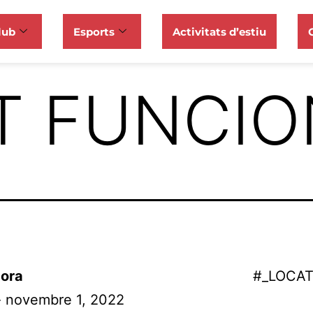
lub
Esports
Activitats d’estiu
T FUNCI
ora
#_LOCA
- novembre 1, 2022