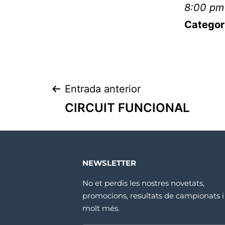
8:00 pm
Categor
Entrada anterior
CIRCUIT FUNCIONAL
NEWSLETTER
No et perdis les nostres novetats,
promocions, resultats de campionats i
molt més.