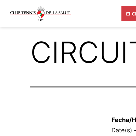
El C
CIRCUI
Fecha/H
Date(s) 