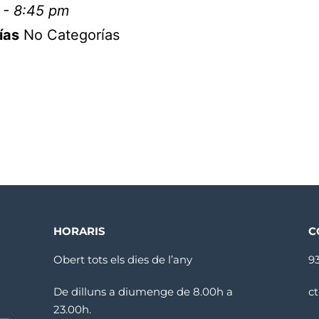
 - 8:45 pm
ías
No Categorías
HORARIS
C
Obert tots els dies de l’any
9
De dilluns a diumenge de 8.00h a
c
23.00h.