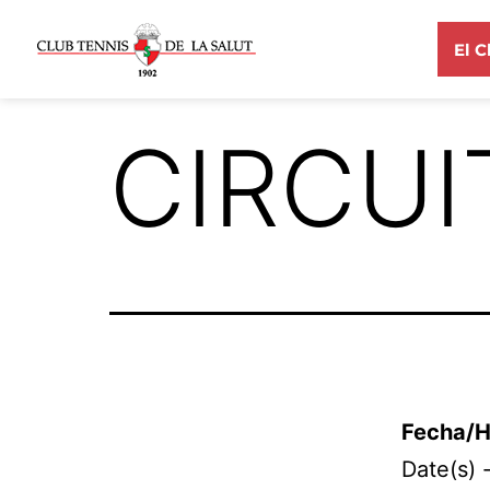
El C
CIRCUI
Fecha/H
Date(s) 