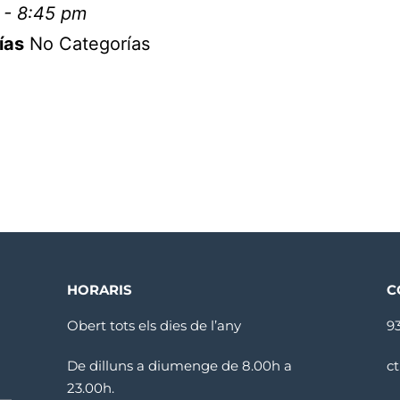
 - 8:45 pm
ías
No Categorías
HORARIS
C
Obert tots els dies de l’any
9
De dilluns a diumenge de 8.00h a
c
23.00h.