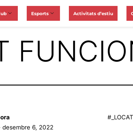
lub
Esports
Activitats d’estiu
T FUNCI
ora
#_LOCA
- desembre 6, 2022