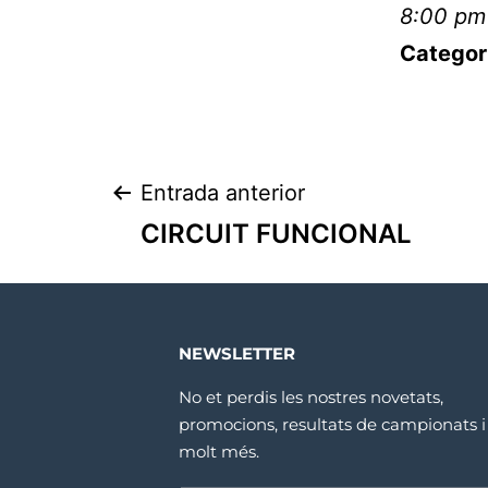
8:00 pm
Categor
Entrada anterior
CIRCUIT FUNCIONAL
NEWSLETTER
No et perdis les nostres novetats,
promocions, resultats de campionats i
molt més.