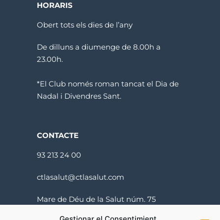
HORARIS
Obert tots els dies de l’any
De dilluns a diumenge de 8.00h a
23.00h.
*El Club només roman tancat el Dia de
Nadal i Divendres Sant.
CONTACTE
93 213 24 00
ctlasalut@ctlasalut.com
Mare de Déu de la Salut núm. 75
08024 Barcelona
Gestionar el Consentimient