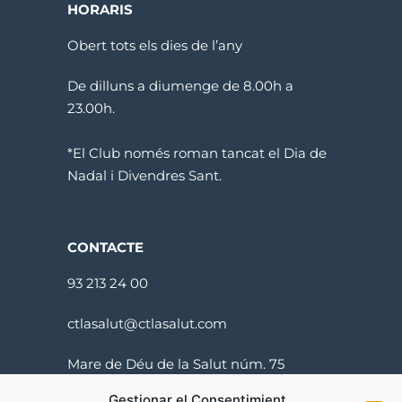
HORARIS
Obert tots els dies de l’any
De dilluns a diumenge de 8.00h a
23.00h.
*El Club només roman tancat el Dia de
Nadal i Divendres Sant.
CONTACTE
93 213 24 00
ctlasalut@ctlasalut.com
Mare de Déu de la Salut núm. 75
08024 Barcelona
Gestionar el Consentimient