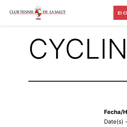
El C
CYCLI
Fecha/H
Date(s)