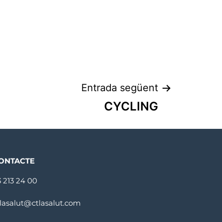
Entrada següent
CYCLING
ONTACTE
3 213 24 00
tlasalut@ctlasalut.com