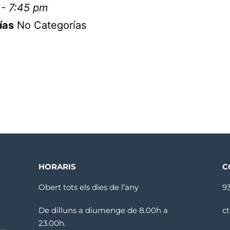
 - 7:45 pm
ías
No Categorías
HORARIS
C
Obert tots els dies de l’any
9
De dilluns a diumenge de 8.00h a
c
23.00h.