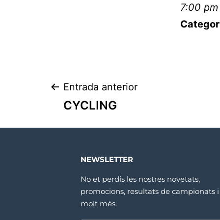
7:00 pm
Categor
Entrada anterior
CYCLING
NEWSLETTER
No et perdis les nostres novetats,
promocions, resultats de campionats i
molt més.