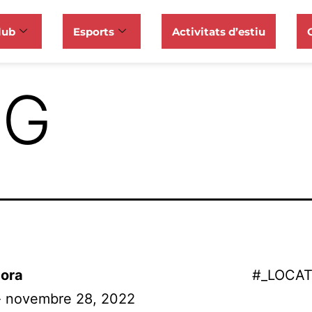
lub
Esports
Activitats d’estiu
NG
ora
#_LOCA
 - novembre 28, 2022