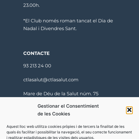
23.00h.
*El Club només roman tancat el Dia de
Nadal i Divendres Sant.
CONTACTE
93 213 24 00
ctlasalut@ctlasalut.com
Mare de Déu de la Salut núm. 75
08024 Barcelona
Gestionar el Consentimient
de les Cookies
Aquest lloc web utilitza cookies pròpies i de tercers la finalitat de les
quals és facilitar i possibilitar la navegació, el seu correcte funcionament
i realitzar estadístiques de les visites dels usuarios.