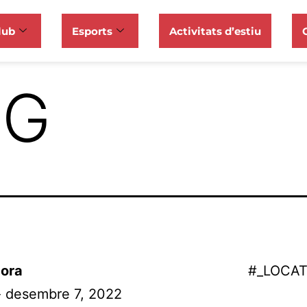
lub
Esports
Activitats d’estiu
NG
ora
#_LOCA
- desembre 7, 2022