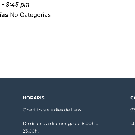
 - 8:45 pm
ías
No Categorías
HORARIS
C
Obert tots els dies de l’any
9
De dilluns a diumenge de 8.00h a
c
23.00h.