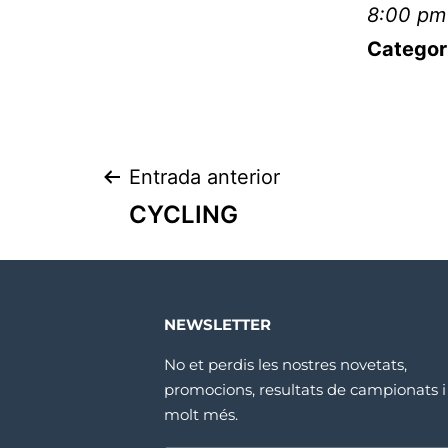
8:00 pm
Categor
Entrada anterior
CYCLING
NEWSLETTER
No et perdis les nostres novetats,
promocions, resultats de campionats i
molt més.