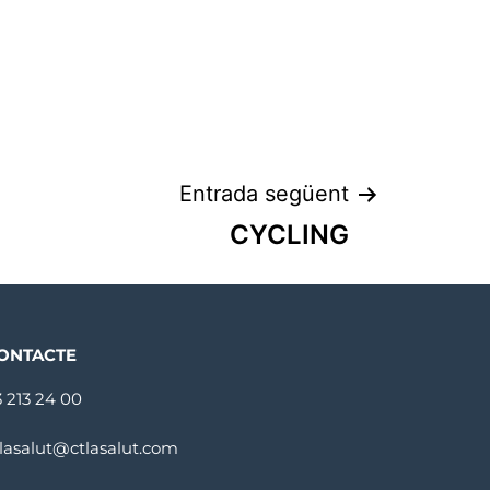
Entrada següent
CYCLING
ONTACTE
3 213 24 00
tlasalut@ctlasalut.com