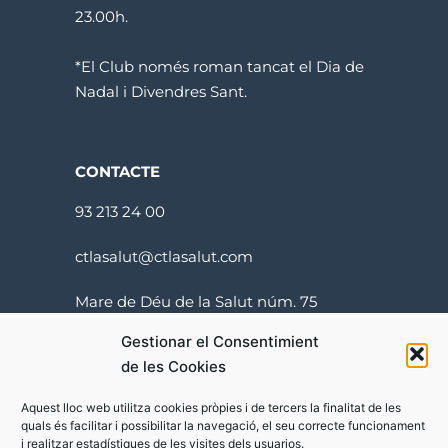
23.00h.
*El Club només roman tancat el Dia de
Nadal i Divendres Sant.
CONTACTE
93 213 24 00
ctlasalut@ctlasalut.com
Mare de Déu de la Salut núm. 75
08024 Barcelona
Gestionar el Consentimient
de les Cookies
Aquest lloc web utilitza cookies pròpies i de tercers la finalitat de les
quals és facilitar i possibilitar la navegació, el seu correcte funcionament
i realitzar estadístiques de les visites dels usuarios.