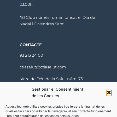
23.00h.
*El Club només roman tancat el Dia de
Nadal i Divendres Sant.
CONTACTE
93 213 24 00
ctlasalut@ctlasalut.com
Mare de Déu de la Salut núm. 75
08024 Barcelona
Gestionar el Consentimient
de les Cookies
Aquest lloc web utilitza cookies pròpies i de tercers la finalitat de les
quals és facilitar i possibilitar la navegació, el seu correcte funcionament
i realitzar estadístiques de les visites dels usuarios.