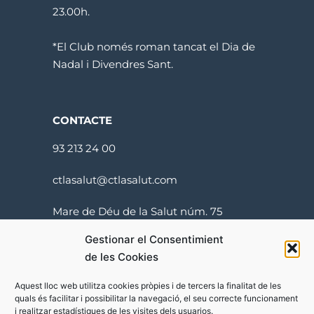
23.00h.
*El Club només roman tancat el Dia de
Nadal i Divendres Sant.
CONTACTE
93 213 24 00
ctlasalut@ctlasalut.com
Mare de Déu de la Salut núm. 75
08024 Barcelona
Gestionar el Consentimient
de les Cookies
Aquest lloc web utilitza cookies pròpies i de tercers la finalitat de les
quals és facilitar i possibilitar la navegació, el seu correcte funcionament
i realitzar estadístiques de les visites dels usuarios.