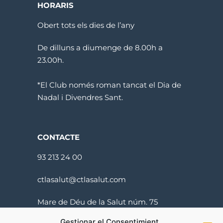
HORARIS
Obert tots els dies de l’any
De dilluns a diumenge de 8.00h a
23.00h.
*El Club només roman tancat el Dia de
Nadal i Divendres Sant.
CONTACTE
93 213 24 00
ctlasalut@ctlasalut.com
Mare de Déu de la Salut núm. 75
08024 Barcelona
Gestionar el Consentimient