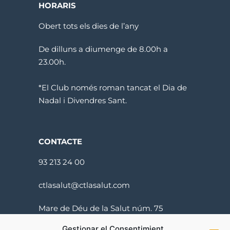
HORARIS
Obert tots els dies de l’any
De dilluns a diumenge de 8.00h a
23.00h.
*El Club només roman tancat el Dia de
Nadal i Divendres Sant.
CONTACTE
93 213 24 00
ctlasalut@ctlasalut.com
Mare de Déu de la Salut núm. 75
08024 Barcelona
Gestionar el Consentimient