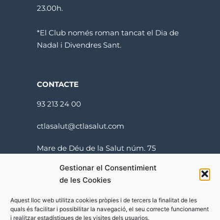
23.00h.
*El Club només roman tancat el Dia de
Nadal i Divendres Sant.
CONTACTE
93 213 24 00
ctlasalut@ctlasalut.com
Mare de Déu de la Salut núm. 75
08024 Barcelona
Gestionar el Consentimient
de les Cookies
Aquest lloc web utilitza cookies pròpies i de tercers la finalitat de les
quals és facilitar i possibilitar la navegació, el seu correcte funcionament
i realitzar estadístiques de les visites dels usuarios.