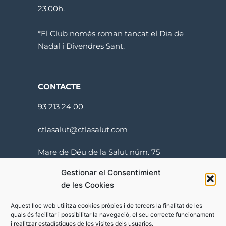
23.00h.
*El Club només roman tancat el Dia de
Nadal i Divendres Sant.
CONTACTE
93 213 24 00
ctlasalut@ctlasalut.com
Mare de Déu de la Salut núm. 75
08024 Barcelona
Gestionar el Consentimient
de les Cookies
Aquest lloc web utilitza cookies pròpies i de tercers la finalitat de les
quals és facilitar i possibilitar la navegació, el seu correcte funcionament
i realitzar estadístiques de les visites dels usuarios.