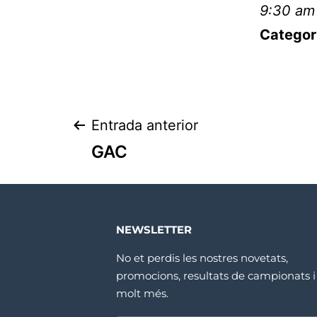
9:30 am
Categor
Entrada anterior
GAC
NEWSLETTER
No et perdis les nostres novetats,
promocions, resultats de campionats i
molt més.