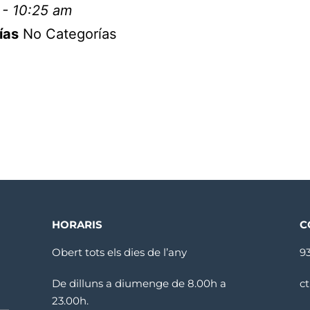
 - 10:25 am
ías
No Categorías
HORARIS
C
Obert tots els dies de l’any
9
De dilluns a diumenge de 8.00h a
c
23.00h.