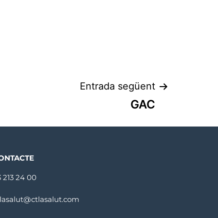
Entrada següent
GAC
ONTACTE
3 213 24 00
tlasalut@ctlasalut.com