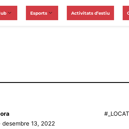
lub
Esports
Activitats d’estiu
ora
#_LOCA
- desembre 13, 2022