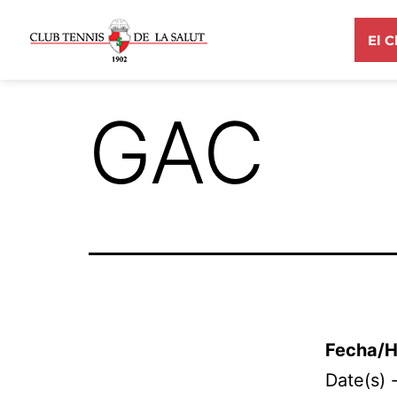
El C
GAC
Fecha/H
Date(s) 