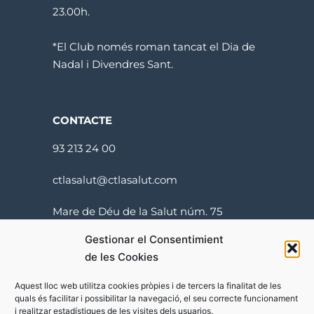
23.00h.
*El Club només roman tancat el Dia de
Nadal i Divendres Sant.
CONTACTE
93 213 24 00
ctlasalut@ctlasalut.com
Mare de Déu de la Salut núm. 75
08024 Barcelona
Gestionar el Consentimient
de les Cookies
Aquest lloc web utilitza cookies pròpies i de tercers la finalitat de les
quals és facilitar i possibilitar la navegació, el seu correcte funcionament
i realitzar estadístiques de les visites dels usuarios.