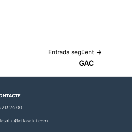
Entrada següent
GAC
ONTACTE
3 213 24 00
tlasalut@ctlasalut.com