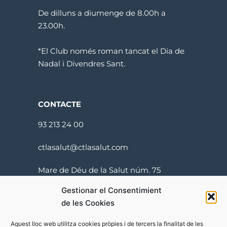
De dilluns a diumenge de 8.00h a
23.00h.
*El Club només roman tancat el Dia de
Nadal i Divendres Sant.
CONTACTE
93 213 24 00
ctlasalut@ctlasalut.com
Mare de Déu de la Salut núm. 75
08024 Barcelona
Gestionar el Consentimient
de les Cookies
Aquest lloc web utilitza cookies pròpies i de tercers la finalitat de les