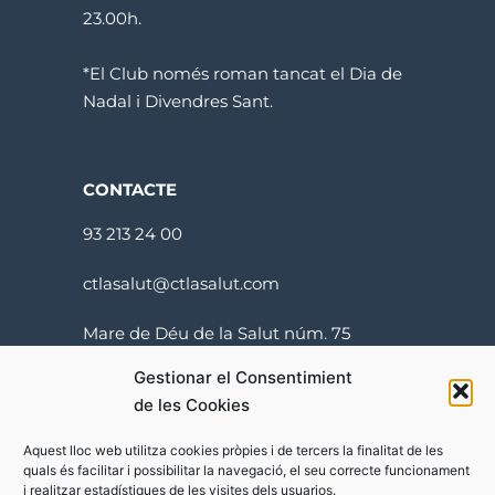
23.00h.
*El Club només roman tancat el Dia de
Nadal i Divendres Sant.
CONTACTE
93 213 24 00
ctlasalut@ctlasalut.com
Mare de Déu de la Salut núm. 75
08024 Barcelona
Gestionar el Consentimient
de les Cookies
Aquest lloc web utilitza cookies pròpies i de tercers la finalitat de les
quals és facilitar i possibilitar la navegació, el seu correcte funcionament
i realitzar estadístiques de les visites dels usuarios.