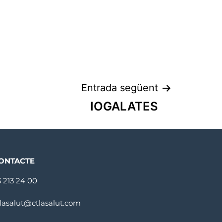
Entrada següent
IOGALATES
ONTACTE
3 213 24 00
tlasalut@ctlasalut.com