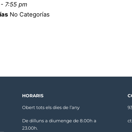
 - 7:55 pm
ías
No Categorías
HORARIS
C
Obert tots els dies de l’any
9
De dilluns a diumenge de 8.00h a
c
23.00h.