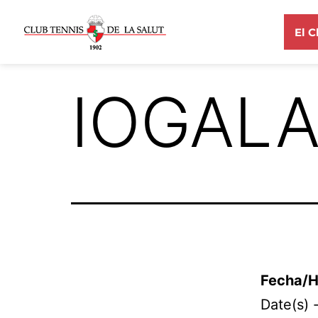
El C
IOGALA
Fecha/H
Date(s) 