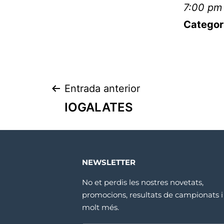
7:00 pm
Categor
Entrada anterior
IOGALATES
NEWSLETTER
No et perdis les nostres novetats,
promocions, resultats de campionats i
molt més.