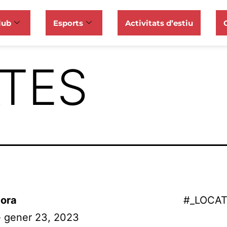
lub
Esports
Activitats d’estiu
TES
ora
#_LOCA
- gener 23, 2023