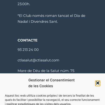
23.00h.
*El Club només roman tancat el Dia de
Nadal i Divendres Sant.
CONTACTE
93 213 24 00
ctlasalut@ctlasalut.com
Mare de Déu de la Salut núm. 75
08024 Barcelona
Gestionar el Consentimient
de les Cookies
Aquest lloc web utilitza cookies pròpies i de tercers la finalitat de les
quals és facilitar i possibilitar la navegació, el seu correcte funcionament
i realitzar estadístiques de les visites dels usuarios.