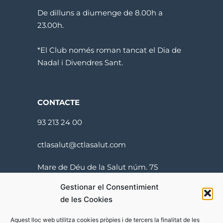
De dilluns a diumenge de 8.00h a
23.00h.
*El Club només roman tancat el Dia de
Nadal i Divendres Sant.
CONTACTE
93 213 24 00
ctlasalut@ctlasalut.com
Mare de Déu de la Salut núm. 75
08024 Barcelona
Gestionar el Consentimient
de les Cookies
Aquest lloc web utilitza cookies pròpies i de tercers la finalitat de les