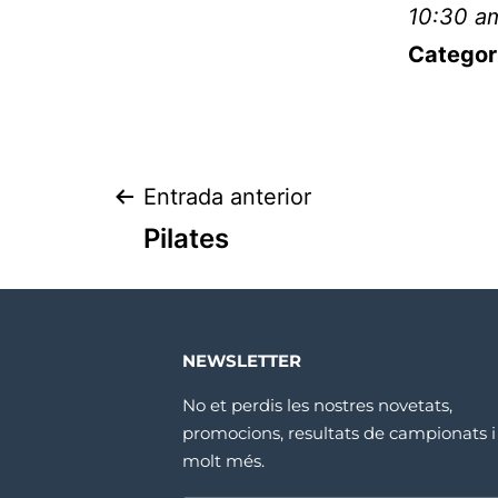
10:30 am
Categor
Entrada anterior
Pilates
NEWSLETTER
No et perdis les nostres novetats,
promocions, resultats de campionats i
molt més.