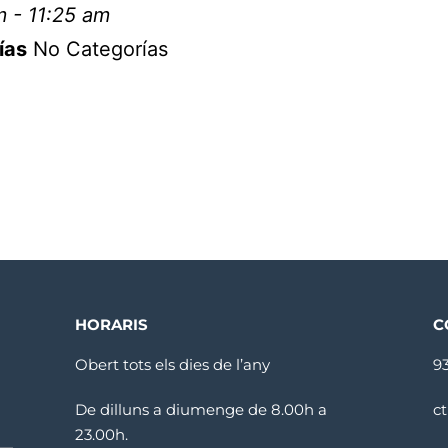
 - 11:25 am
ías
No Categorías
HORARIS
C
Obert tots els dies de l’any
9
De dilluns a diumenge de 8.00h a
c
23.00h.