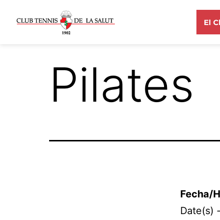
El C
Pilates
Fecha/H
Date(s) 