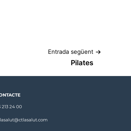
Entrada següent
Pilates
ONTACTE
3 213 24 00
tlasalut@ctlasalut.com