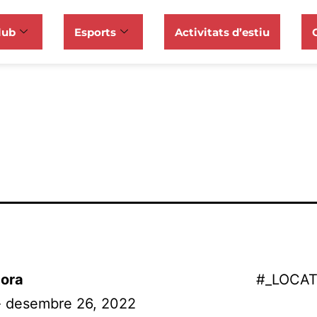
lub
Esports
Activitats d’estiu
ora
#_LOCA
- desembre 26, 2022