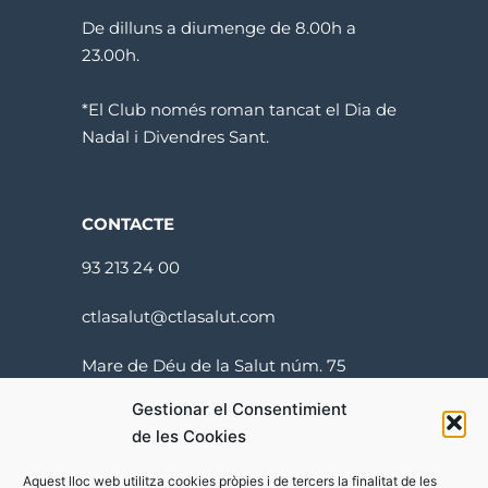
De dilluns a diumenge de 8.00h a
23.00h.
*El Club només roman tancat el Dia de
Nadal i Divendres Sant.
CONTACTE
93 213 24 00
ctlasalut@ctlasalut.com
Mare de Déu de la Salut núm. 75
08024 Barcelona
Gestionar el Consentimient
de les Cookies
Aquest lloc web utilitza cookies pròpies i de tercers la finalitat de les