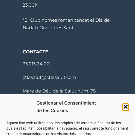
23.00h.
*El Club només roman tancat el Dia de
Nadal i Divendres Sant.
CONTACTE
93 213 24 00
ctlasalut@ctlasalut.com
Mare de Déu de la Salut núm. 75
08024 Barcelona
Gestionar el Consentimient
de les Cookies
Aquest lloc web utilitza cookies pròpies i de tercers la finalitat de les
quals és facilitar i possibilitar la navegació, el seu correcte funcionament
i realitzar estadístiques de les visites dels usuarios.