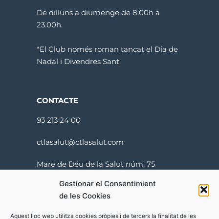
De dilluns a diumenge de 8.00h a
23.00h.
*El Club només roman tancat el Dia de
Nadal i Divendres Sant.
CONTACTE
93 213 24 00
ctlasalut@ctlasalut.com
Mare de Déu de la Salut núm. 75
08024 Barcelona
Gestionar el Consentimient
de les Cookies
Aquest lloc web utilitza cookies pròpies i de tercers la finalitat de les