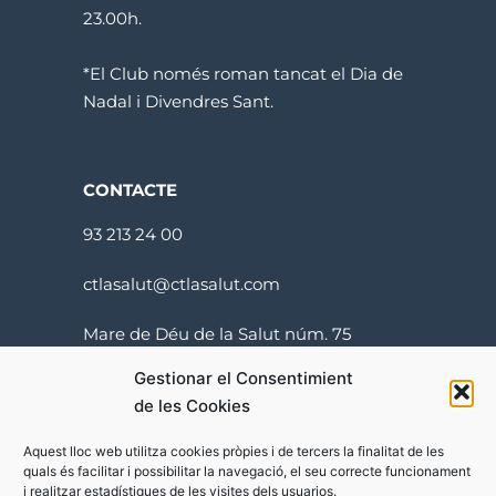
23.00h.
*El Club només roman tancat el Dia de
Nadal i Divendres Sant.
CONTACTE
93 213 24 00
ctlasalut@ctlasalut.com
Mare de Déu de la Salut núm. 75
08024 Barcelona
Gestionar el Consentimient
de les Cookies
Aquest lloc web utilitza cookies pròpies i de tercers la finalitat de les
quals és facilitar i possibilitar la navegació, el seu correcte funcionament
i realitzar estadístiques de les visites dels usuarios.