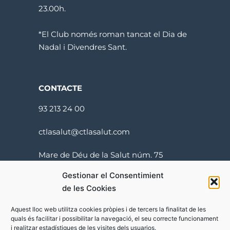
23.00h.
*El Club només roman tancat el Dia de
Nadal i Divendres Sant.
CONTACTE
93 213 24 00
ctlasalut@ctlasalut.com
Mare de Déu de la Salut núm. 75
08024 Barcelona
Gestionar el Consentimient
de les Cookies
Aquest lloc web utilitza cookies pròpies i de tercers la finalitat de les
quals és facilitar i possibilitar la navegació, el seu correcte funcionament
i realitzar estadístiques de les visites dels usuarios.