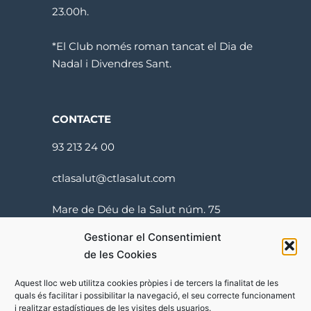
23.00h.
*El Club només roman tancat el Dia de
Nadal i Divendres Sant.
CONTACTE
93 213 24 00
ctlasalut@ctlasalut.com
Mare de Déu de la Salut núm. 75
08024 Barcelona
Gestionar el Consentimient
de les Cookies
Aquest lloc web utilitza cookies pròpies i de tercers la finalitat de les
quals és facilitar i possibilitar la navegació, el seu correcte funcionament
i realitzar estadístiques de les visites dels usuarios.