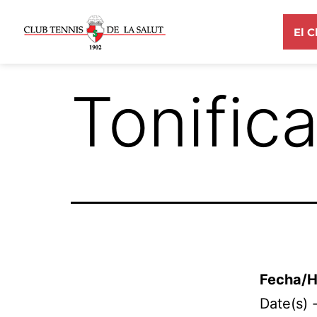
El C
Tonific
Fecha/H
Date(s) 