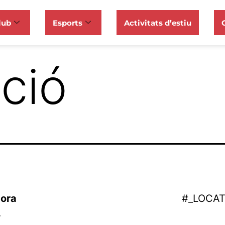
lub
Esports
Activitats d’estiu
ació
ora
#_LOCA
-