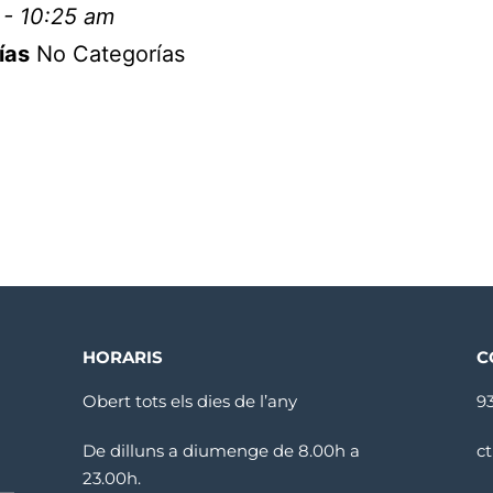
 - 10:25 am
ías
No Categorías
HORARIS
C
Obert tots els dies de l’any
9
De dilluns a diumenge de 8.00h a
c
23.00h.