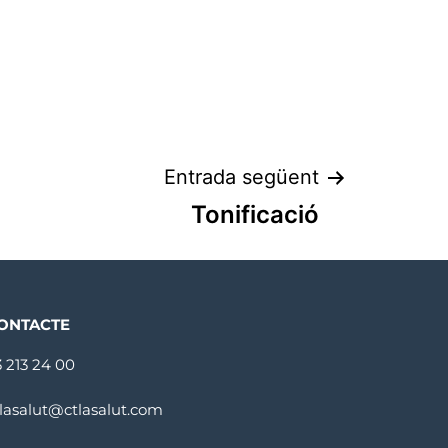
Entrada següent
Tonificació
ONTACTE
3 213 24 00
tlasalut@ctlasalut.com